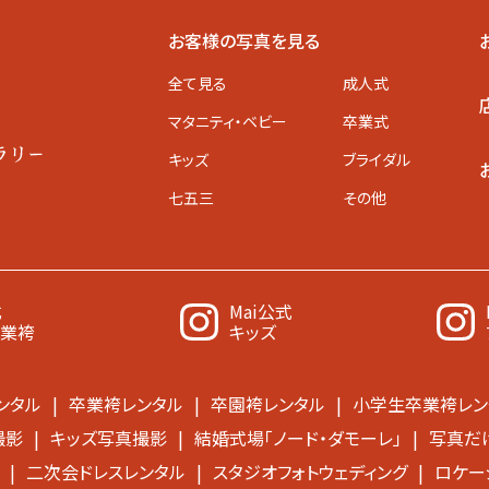
お客様の写真を見る
全て見る
成人式
マタニティ
・ベビー
卒業式
キッズ
ブライダル
七五三
その他
式
Mai公式
卒業袴
キッズ
ンタル
卒業袴レンタル
卒園袴レンタル
小学生卒業袴レン
撮影
キッズ写真撮影
結婚式場「ノード・ダモーレ」
写真だけ
二次会ドレスレンタル
スタジオフォトウェディング
ロケー