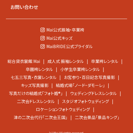
お問い合わせ
Mai公式
振袖・卒業袴
Mai公式
キッズ
MaiBRIDE公式
ブライダル
総合貸衣裳館 Mai
成人式 振袖レンタル
卒業袴レンタル
卒園袴レンタル
小学生卒業袴レンタル
七五三写真・衣裳レンタル
お宮参り・百日記念写真撮影
キッズ写真撮影
結婚式場「ノード・ダモーレ」
写真だけの結婚式「フォト婚®」
ウェディングドレスレンタル
二次会ドレスレンタル
スタジオフォトウェディング
ロケーションフォトウェディング
津の二次会代行「二次会王国」
二次会景品「景品キング」
(c) Mai All rights reserved.