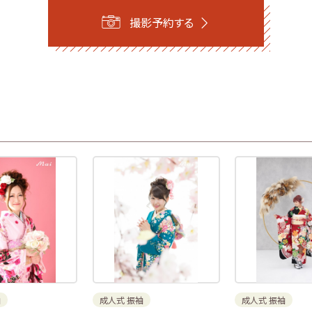
撮影予約する
袖
成人式 振袖
成人式 振袖