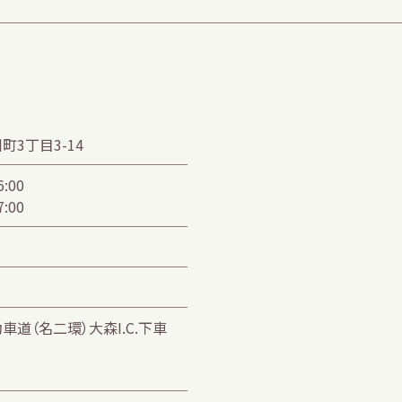
3丁目3-14
:00
:00
道（名二環）大森I.C.下車