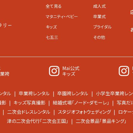
全て見る
成人式
マタニティ
・ベビー
卒業式
キッズ
ブライダル
七五三
その他
式
Mai公式
卒業袴
キッズ
ンタル
卒業袴レンタル
卒園袴レンタル
小学生卒業袴レン
撮影
キッズ写真撮影
結婚式場「ノード・ダモーレ」
写真だけ
二次会ドレスレンタル
スタジオフォトウェディング
ロケー
津の二次会代行「二次会王国」
二次会景品「景品キング」