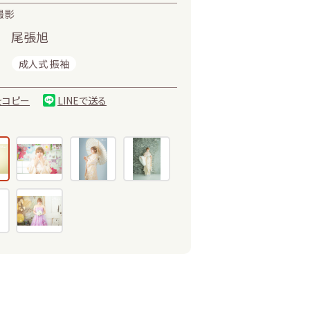
 撮影
尾張旭
成人式 振袖
をコピー
LINEで送る