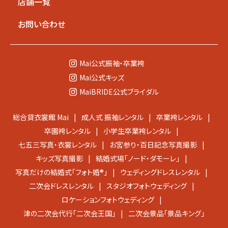
店舗一覧
お問い合わせ
Mai公式
振袖・卒業袴
Mai公式
キッズ
MaiBRIDE公式
ブライダル
総合貸衣裳館 Mai
成人式 振袖レンタル
卒業袴レンタル
卒園袴レンタル
小学生卒業袴レンタル
七五三写真・衣裳レンタル
お宮参り・百日記念写真撮影
キッズ写真撮影
結婚式場「ノード・ダモーレ」
写真だけの結婚式「フォト婚®」
ウェディングドレスレンタル
二次会ドレスレンタル
スタジオフォトウェディング
ロケーションフォトウェディング
津の二次会代行「二次会王国」
二次会景品「景品キング」