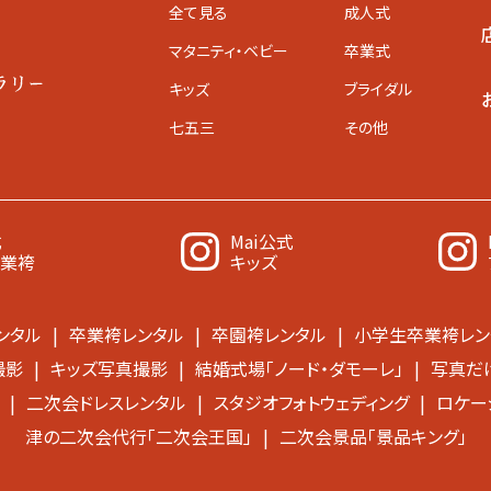
全て見る
成人式
マタニティ
・ベビー
卒業式
キッズ
ブライダル
七五三
その他
式
Mai公式
卒業袴
キッズ
ンタル
卒業袴レンタル
卒園袴レンタル
小学生卒業袴レン
撮影
キッズ写真撮影
結婚式場「ノード・ダモーレ」
写真だけ
二次会ドレスレンタル
スタジオフォトウェディング
ロケー
津の二次会代行「二次会王国」
二次会景品「景品キング」